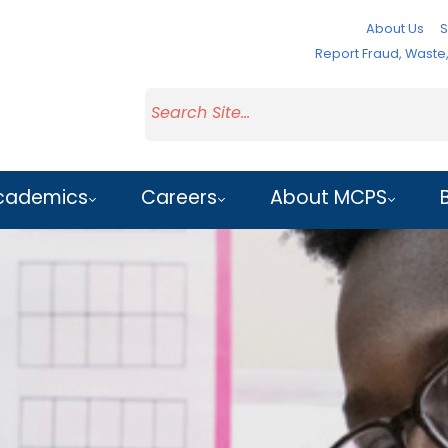
About Us
S
Report Fraud, Wast
cademics
Careers
About MCPS