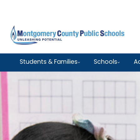
Skip to main content
Students & Families
Schools
A