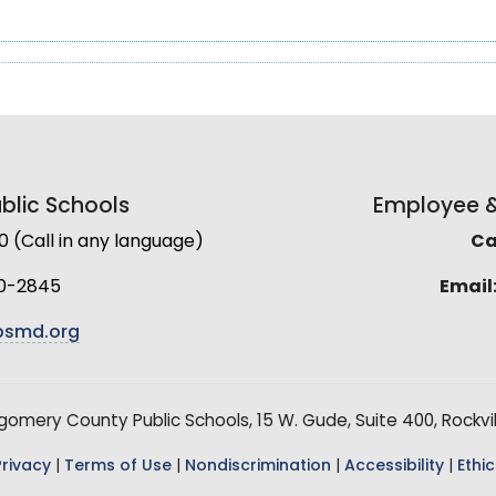
lic Schools
Employee & 
(Call in any language)
Cal
0-2845
Email
smd.org
mery County Public Schools, 15 W. Gude, Suite 400, Rockvil
Privacy
|
Terms of Use
|
Nondiscrimination
|
Accessibility
|
Ethic