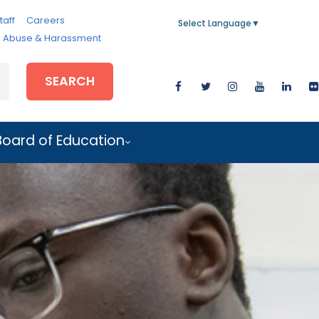
taff
Careers
Select Language
▼
e, Abuse & Harassment
SEARCH
Board of Education