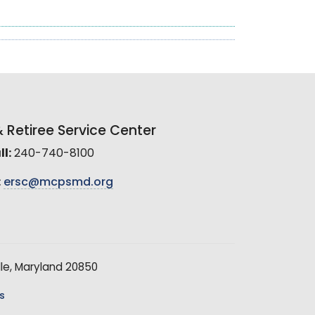
Retiree Service Center
l:
240-740-8100
:
ersc@mcpsmd.org
le, Maryland 20850
s